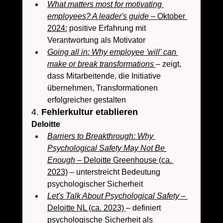
What matters most for motivating 
employees? A leader's guide
 – Oktober 
2024:
 positive Erfahrung mit 
Verantwortung als Motivator
Going all in: Why employee 'will' can 
make or break transformations
– zeigt, 
dass Mitarbeitende, die Initiative 
übernehmen, Transformationen 
erfolgreicher gestalten 
4. 
Fehlerkultur etablieren
Deloitte
Barriers to Breakthrough: Why 
Psychological Safety May Not Be 
Enough
 – Deloitte Greenhouse (ca. 
2023)
 – unterstreicht Bedeutung 
psychologischer Sicherheit 
Let's Talk About Psychological Safety
 – 
Deloitte NL (ca. 2023) 
– definiert 
psychologische Sicherheit als 