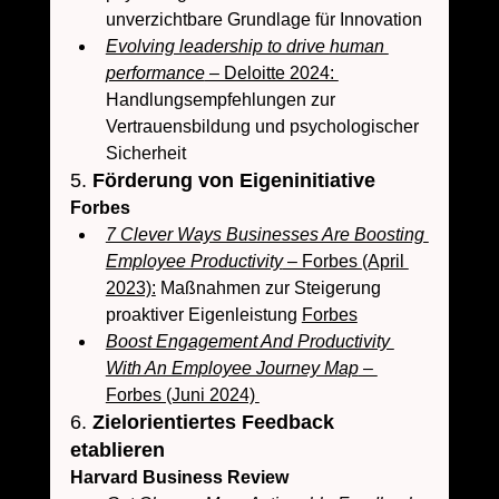
unverzichtbare Grundlage für Innovation
Evolving leadership to drive human 
performance
 – Deloitte 2024: 
Handlungsempfehlungen zur 
Vertrauensbildung und psychologischer 
Sicherheit 
5. 
Förderung von Eigeninitiative
Forbes
7 Clever Ways Businesses Are Boosting 
Employee Productivity
 – Forbes (April 
2023):
 Maßnahmen zur Steigerung 
proaktiver Eigenleistung 
Forbes
Boost Engagement And Productivity 
With An Employee Journey Map
 – 
Forbes (Juni 2024) 
6. 
Zielorientiertes Feedback 
etablieren
Harvard Business Review