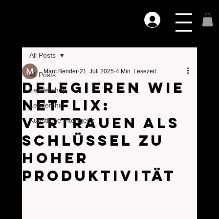
All Posts
Marc Bender
21. Juli 2025
4 Min. Lesezeit
All Posts
Delegieren wie
Leadershop
Netflix:
Leadership
Vertrauen als
Künstliche Intelligenz
Schlüssel zu
hoher
Produktivität