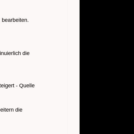
 bearbeiten.
uierlich die 
eigert - Quelle 
itern die 