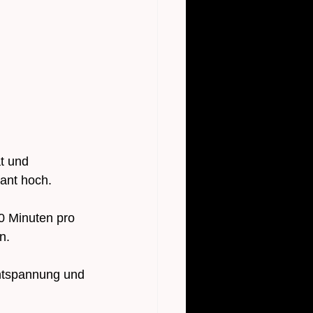
t und 
tant hoch.
0 Minuten pro 
n. 
ntspannung und 