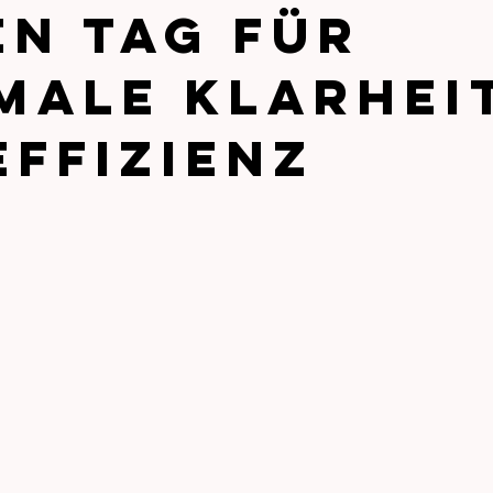
en Tag für
male Klarhei
Effizienz