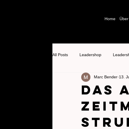
Home
Über
All Posts
Leadershop
Leaders
Marc Bender
13. J
Das 
Zeit
stru