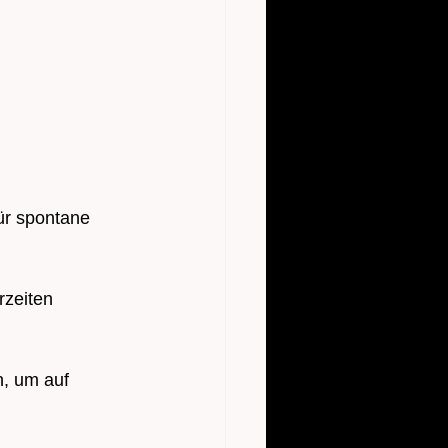
ür spontane 
rzeiten 
, um auf 