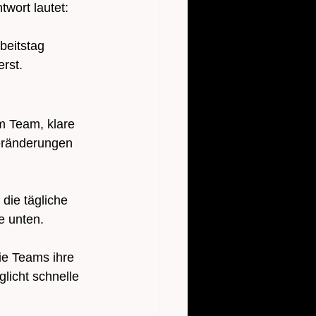
twort lautet: 
beitstag 
erst.
m Team, klare 
Veränderungen 
die tägliche 
e unten. 
ie Teams ihre 
licht schnelle 