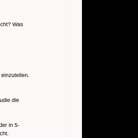
icht? Was 
einzuteilen. 
udie die 
er in 5-
cht.