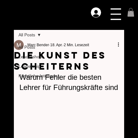
All Posts
Marc Bender
18. Apr.
2 Min. Lesezeit
All Posts
Die Kunst des
Leadershop
Scheiterns
Leadership
Warum Fehler die besten 
Künstliche Intelligenz
Lehrer für Führungskräfte sind