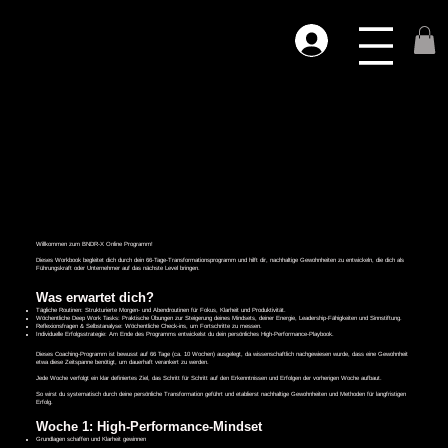
Willkommen zum BNDR-X Online Programm!
Dieses Workbook begleitet dich durch dein 66-Tage-Transformationsprogramm und hilft dir, nachhaltige Gewohnheiten zu entwickeln, die dich als
Führungskraft oder Unternehmer auf das nächste Level bringen.
Was erwartet dich?
Tägliche Routinen: Strukturierte Morgen- und Abendroutinen für Fokus, Klarheit und Produktivität.
Wöchentliche Deep Work Tasks: Praktische Übungen zur Steigerung deines Mindsets, deiner Energie, Leadership-Fähigkeiten und Sinnstiftung.
Reflexionsfragen & Selbstanalyse: Wöchentliche Check-ins, um Fortschritte zu messen.
Individuelle Erfolgsstrategie: Am Ende des Programms entwickelst du dein persönliches High-Performance-Playbook.
Dieses Coaching-Programm ist bewusst auf 66 Tage (ca. 10 Wochen) ausgelegt, da wissenschaftlich nachgewiesen wurde, dass eine Gewohnheit
etwa diese Zeitspanne benötigt, um dauerhaft verankert zu werden.
Jede Woche verfolgt ein klar definiertes Ziel, das Schritt für Schritt auf den Erkenntnissen und Erfolgen der vorherigen Woche aufbaut.
So wirst du systematisch durch deine persönliche Transformation geführt und etablierst nachhaltige Gewohnheiten und Methoden für langfristigen
Erfolg.
Woche 1: High-Performance-Mindset
Grundlagen schaffen und Klarheit gewinnen