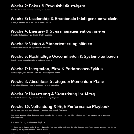
Woche 2: Fokus & Produktivität steigern
Produktivität maximieren und Ablenkungen reduzieren
Woche 3: Leadership & Emotionale Intelligenz entwickeln
Führungsqualitäten und emotionale Intelligenz stärken
Woche 4: Energie- & Stressmanagement optimieren
Energielevel stabilisieren und Stress effektiv managen
Woche 5: Vision & Sinnorientierung stärken
Klare Vision entwickeln und eigene Werte verankern
Woche 6: Nachhaltige Gewohnheiten & Systeme aufbauen
Gewohnheiten nachhaltig etablieren und automatisieren
Woche 7: Integration, Flow & Performance-Zyklus
Hochleistungszyklen aufbauen und Flow-Zustände gezielt fördern
Woche 8: Abschluss-Strategie & Momentum-Pläne
Fortschritte sichern und langfristige Momentum-Pläne erstellen
Woche 9: Umsetzung & Verstärkung im Alltag
Erlernte Methoden und Systeme dauerhaft im Alltag integrieren
Woche 10: Vollendung & High-Performance-Playbook
Alle Erkenntnisse zusammenführen und persönliches Playbook finalisieren
Jede dieser Wochen bringt dich einen entscheidenden Schritt weiter – von der Erkenntnis über die Anwendung bis zur langfristigen
Implementierung.
Abschluss: Dein High-Performance Playbook
Am Ende der 66 Tage erstellst du dein individuelles Momentum-Playbook, das alle deine Erkenntnisse, Routinen und Methoden enthält, um
langfristig auf High-Performance-Level zu bleiben.