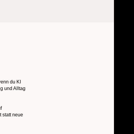
wenn du KI
ng und Alltag
f
 statt neue