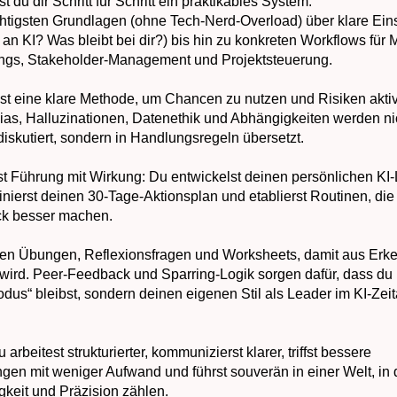
t du dir Schritt für Schritt ein praktikables System:
htigsten Grundlagen (ohne Tech-Nerd-Overload) über klare Eins
an KI? Was bleibt bei dir?) bis hin zu konkreten Workflows für 
fings, Stakeholder-Management und Projektsteuerung.
 eine klare Methode, um Chancen zu nutzen und Risiken akti
as, Halluzinationen, Datenethik und Abhängigkeiten werden ni
diskutiert, sondern in Handlungsregeln übersetzt.
st Führung mit Wirkung: Du entwickelst deinen persönlichen KI
nierst deinen 30-Tage-Aktionsplan und etablierst Routinen, die
ck besser machen.
n Übungen, Reflexionsfragen und Worksheets, damit aus Erke
ird. Peer-Feedback und Sparring-Logik sorgen dafür, dass du 
us“ bleibst, sondern deinen eigenen Stil als Leader im KI-Zeit
 arbeitest strukturierter, kommunizierst klarer, triffst bessere
gen mit weniger Aufwand und führst souverän in einer Welt, in 
keit und Präzision zählen.