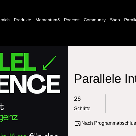
 mich
Produkte
Momentum3
Podcast
Community
Shop
Parall
Parallele In
26 Schritte
26
Schritte
Nach Programmabschluss w