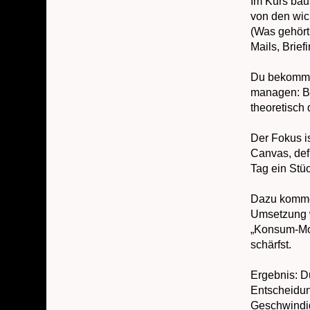
Im Kurs baus
von den wic
(Was gehört 
Mails, Brie
Du bekommst
managen: Bi
theoretisch 
Der Fokus i
Canvas, defi
Tag ein Stü
Dazu komme
Umsetzung w
„Konsum-Mod
schärfst.
Ergebnis: Du
Entscheidun
Geschwindig