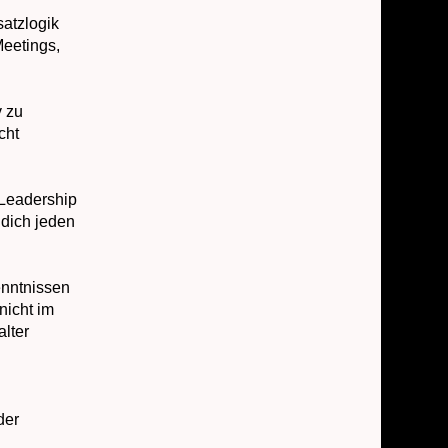
atzlogik
Meetings,
v zu
cht
-Leadership
 dich jeden
nntnissen
nicht im
alter
der