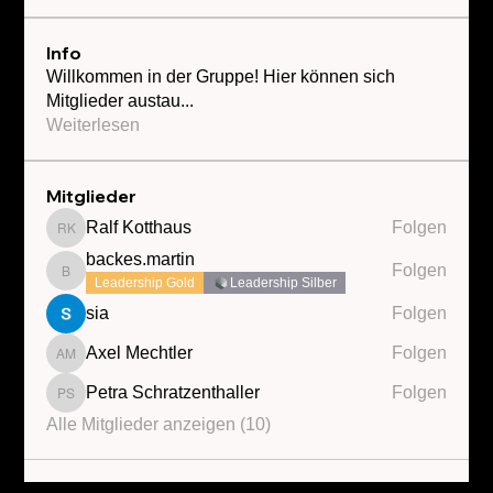
Info
Willkommen in der Gruppe! Hier können sich
Mitglieder austau
...
Weiterlesen
Mitglieder
Ralf Kotthaus
Folgen
Ralf Kotthaus
backes.martin
Folgen
backes.martin
Leadership Gold
Leadership Silber
sia
Folgen
Axel Mechtler
Folgen
Axel Mechtler
Petra Schratzenthaller
Folgen
Petra Schratzenthaller
Alle Mitglieder anzeigen (10)