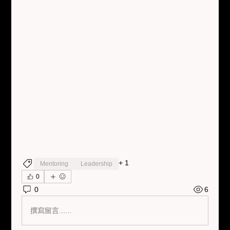
+
1
Mentoring
Leadership
0
0
6
撰寫留言......